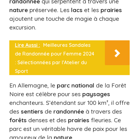
randonnée
qui serpentent à travers une
nature
préservée. Les
lacs
et les
prairies
ajoutent une touche de magie à chaque
excursion.
Lire Aussi :
Meilleures Sandales
de Randonnée pour Femme 2024
: Sélectionnées par l'Atelier du
Sport
En Allemagne, le
parc
national
de la Forêt
Noire est célèbre pour ses
paysages
enchanteurs. S’étendant sur 100 km², il offre
des
sentiers
de
randonnée
à travers des
forêts
denses et des
prairies
fleuries. Ce
parc est un véritable havre de paix pour les
amoureux de la
nature
.