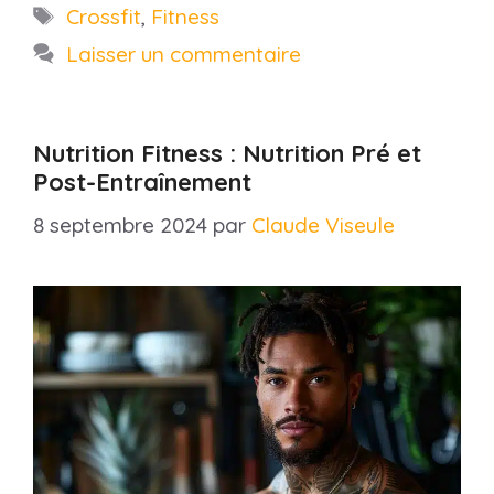
Étiquettes
Crossfit
,
Fitness
Laisser un commentaire
Nutrition Fitness : Nutrition Pré et
Post-Entraînement
8 septembre 2024
par
Claude Viseule