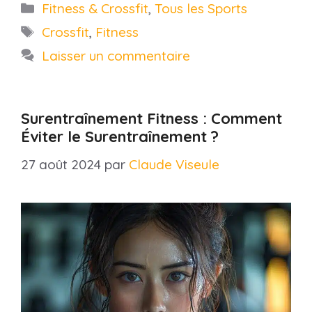
Catégories
Fitness & Crossfit
,
Tous les Sports
Étiquettes
Crossfit
,
Fitness
Laisser un commentaire
Surentraînement Fitness : Comment
Éviter le Surentraînement ?
27 août 2024
par
Claude Viseule