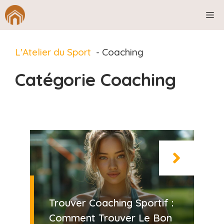
Aller
M
au
contenu
L'Atelier du Sport
Coaching
Catégorie Coaching
Trouver Coaching Sportif :
Comment Trouver Le Bon