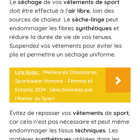
Le
séchage
de vos
vêtements de sport
doit être effectué à l’
air libre
, loin des
sources de chaleur. Le
sèche-linge
peut
endommager les fibres
synthétiques
et
réduire la durée de vie de vos tenues.
Suspendez vos vêtements pour éviter les
plis et permettre un séchage uniforme.
Lire Aussi :
Meilleures Chaussures
Sportswear Homme - Femme et
Enfants 2024 : Sélectionnées par
l'Atelier du Sport
Évitez de repasser vos
vêtements
de
sport
,
car cela n’est pas nécessaire et peut même
endommager les tissus
techniques
. Les
matières
synthétiques
utilisées dans les