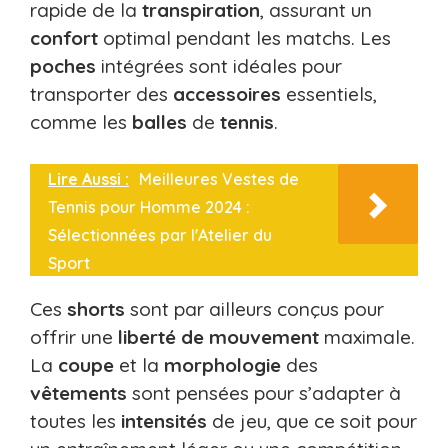
rapide de la
transpiration
, assurant un
confort
optimal pendant les matchs. Les
poches
intégrées sont idéales pour
transporter des
accessoires
essentiels,
comme les
balles
de
tennis
.
Lire Aussi :
Meilleures Vestes de
Tennis pour Homme 2024 :
Sélectionnées par l'Atelier du
Sport
Ces
shorts
sont par ailleurs conçus pour
offrir une
liberté de mouvement
maximale.
La
coupe
et la
morphologie
des
vêtements
sont pensées pour s’adapter à
toutes les
intensités
de jeu, que ce soit pour