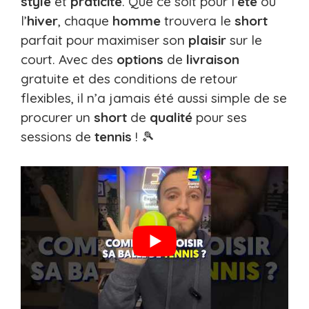
style
et
praticité
. Que ce soit pour l’
été
ou
l’
hiver
, chaque
homme
trouvera le
short
parfait pour maximiser son
plaisir
sur le
court. Avec des
options
de
livraison
gratuite et des conditions de retour
flexibles, il n’a jamais été aussi simple de se
procurer un
short
de
qualité
pour ses
sessions de
tennis
! 🎾