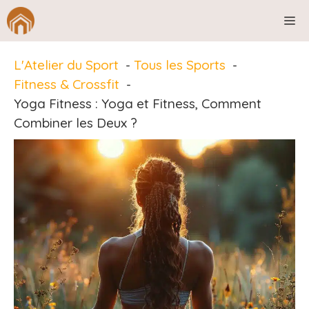
Aller
M
au
contenu
L'Atelier du Sport
Tous les Sports
Fitness & Crossfit
Yoga Fitness : Yoga et Fitness, Comment
Combiner les Deux ?