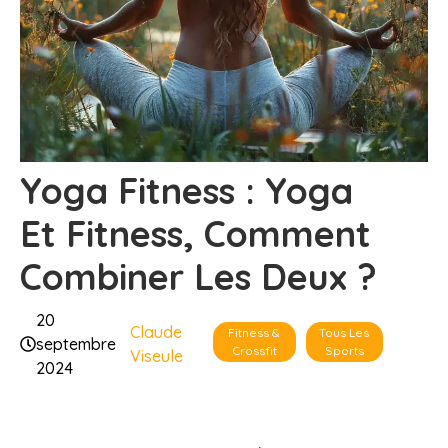
Yoga Fitness : Yoga
Et Fitness, Comment
Combiner Les Deux ?
20
Claude
Fitness &
Tous Les
septembre
Crossfit
Sports
Viseule
2024