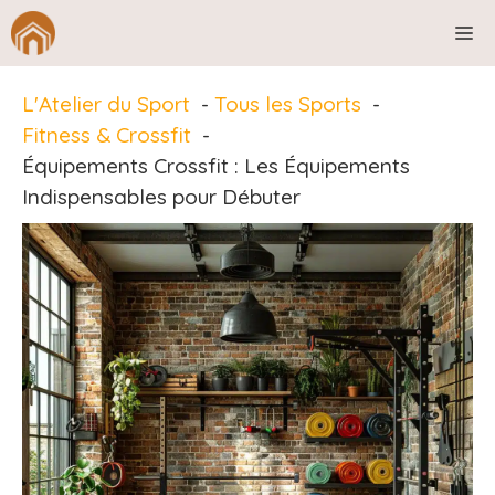
Aller
M
au
contenu
L'Atelier du Sport
Tous les Sports
Fitness & Crossfit
Équipements Crossfit : Les Équipements
Indispensables pour Débuter