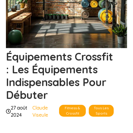
Équipements Crossfit
: Les Équipements
Indispensables Pour
Débuter
27 août
Claude
Fitness &
Tous Les
Crossfit
Sports
2024
Viseule