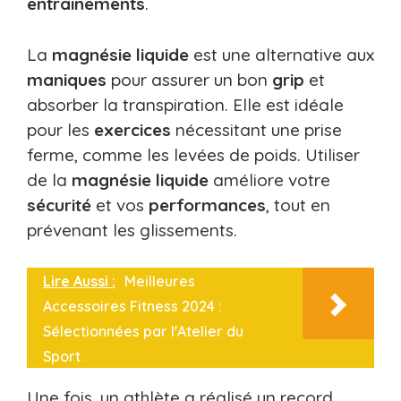
entraînements
.
La
magnésie liquide
est une alternative aux
maniques
pour assurer un bon
grip
et
absorber la transpiration. Elle est idéale
pour les
exercices
nécessitant une prise
ferme, comme les levées de poids. Utiliser
de la
magnésie liquide
améliore votre
sécurité
et vos
performances
, tout en
prévenant les glissements.
Lire Aussi :
Meilleures
Accessoires Fitness 2024 :
Sélectionnées par l'Atelier du
Sport
Une fois, un athlète a réalisé un record