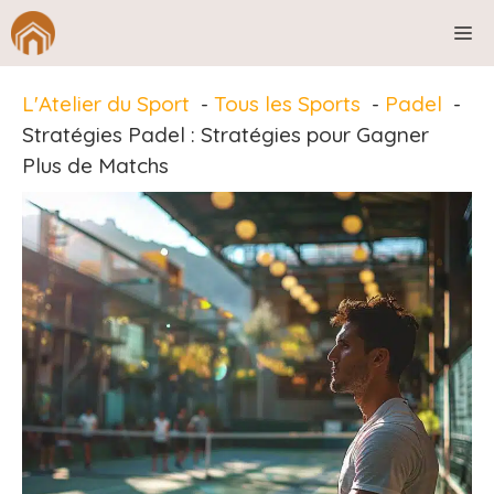
Aller
M
au
contenu
L'Atelier du Sport
Tous les Sports
Padel
Stratégies Padel : Stratégies pour Gagner
Plus de Matchs