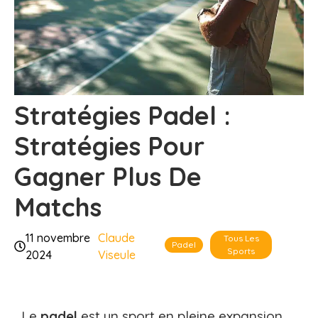
Stratégies Padel :
Stratégies Pour
Gagner Plus De
Matchs
11 novembre
Claude
Tous Les
Padel
Sports
2024
Viseule
Le
padel
est un sport en pleine expansion