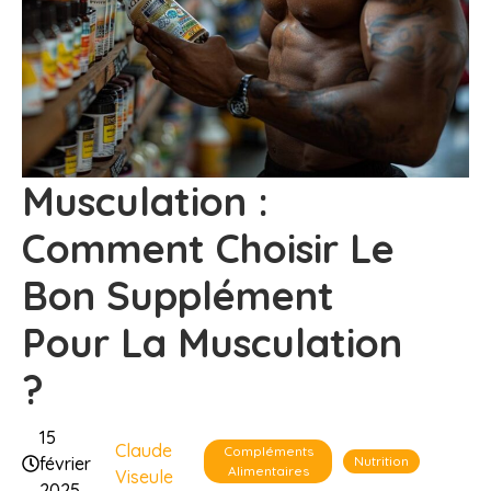
Musculation :
Comment Choisir Le
Bon Supplément
Pour La Musculation
?
15
Claude
Compléments
Nutrition
février
Alimentaires
Viseule
2025