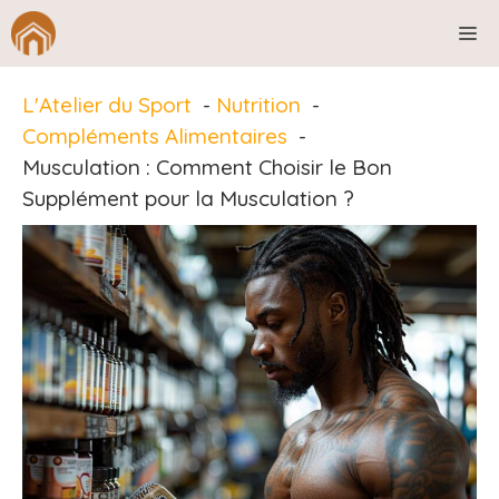
Aller
M
au
contenu
L'Atelier du Sport
Nutrition
Compléments Alimentaires
Musculation : Comment Choisir le Bon
Supplément pour la Musculation ?