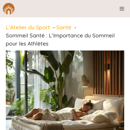
Aller
M
au
contenu
L'Atelier du Sport
Santé
Sommeil Santé : L’Importance du Sommeil
pour les Athlètes